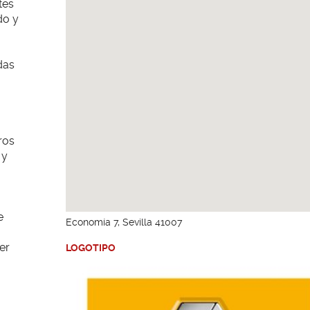
tes
do y
das
ros
 y
e
Economía 7, Sevilla 41007
er
LOGOTIPO