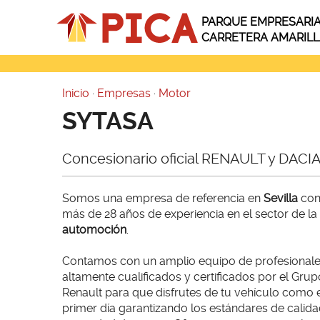
Pasar al contenido principal
PARQUE EMPRESARI
CARRETERA AMARIL
Inicio
·
Empresas
·
Motor
Usted está aquí
SYTASA
Concesionario oficial RENAULT y DACIA 
Somos una empresa de referencia en
Sevilla
co
más de 28 años de experiencia en el sector de la
automoción
.
Contamos con un amplio equipo de profesional
altamente cualificados y certificados por el Grup
Renault para que disfrutes de tu vehículo como 
primer día garantizando los estándares de calida