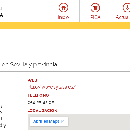
AL
LA
Inicio
PICA
Actual
en Sevilla y provincia
n
WEB
http://www.sytasa.es/
TELÉFONO
954 25 42 05
es
LOCALIZACIÓN
o
el
d y