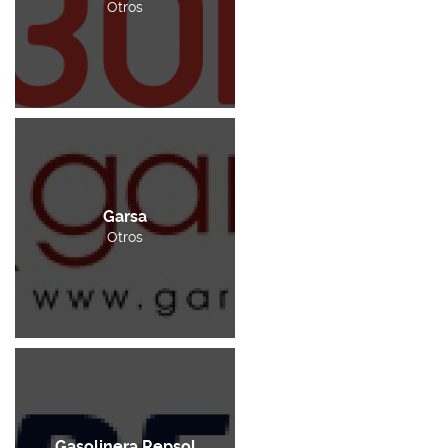
Otros
Garsa
Otros
Gasolinera Repsol