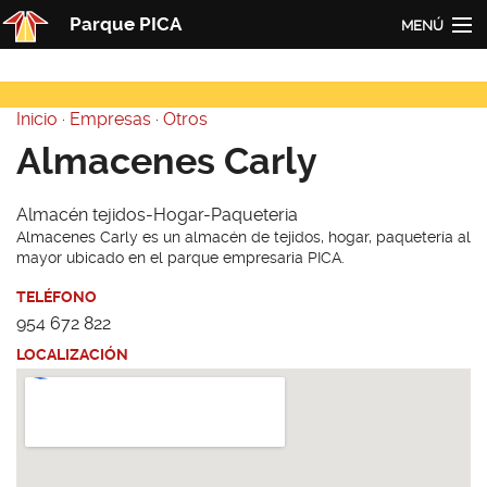
Pasar al contenido principal
Parque PICA
MENÚ
Inicio
Inicio
·
Empresas
·
Otros
PICA
Usted está aquí
Almacenes Carly
Actualidad
Almacén tejidos-Hogar-Paqueteria
Empresas
Almacenes Carly es un almacén de tejidos, hogar, paquetería al
mayor ubicado en el parque empresaria PICA.
Contacto
TELÉFONO
Redes
954 672 822
LOCALIZACIÓN