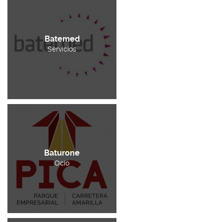
Batemed
Servicios
Baturone
Ocio