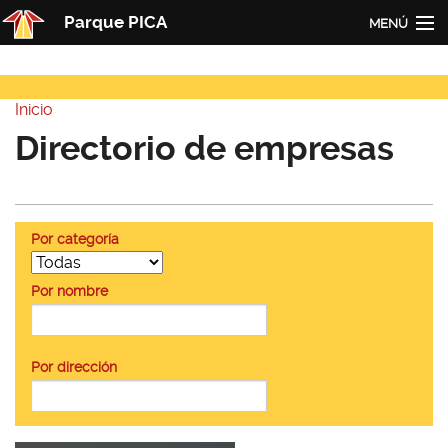
Pasar al contenido principal
Parque PICA
MENÚ
Inicio
Inicio
PICA
Usted está aquí
Directorio de empresas
Actualidad
Empresas
Por categoría
Contacto
Redes
Por nombre
Por dirección