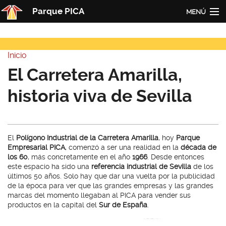
Pasar al contenido principal
Parque PICA
MENÚ
Inicio
Inicio
PICA
Usted está aquí
El Carretera Amarilla,
Actualidad
historia viva de Sevilla
Empresas
Contacto
El
Polígono Industrial de la Carretera Amarilla
, hoy
Parque
Redes
Empresarial PICA
, comenzó a ser una realidad en la
década de
los 60
, más concretamente en el año
1966
. Desde entonces
este espacio ha sido una
referencia industrial de Sevilla
de los
últimos 50 años. Solo hay que dar una vuelta por la publicidad
de la época para ver que las grandes empresas y las grandes
marcas del momento llegaban al PICA para vender sus
productos en la capital del
Sur de España
.