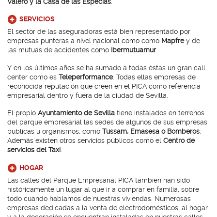
Valero y la Casa de las Especias
.
SERVICIOS
El sector de las aseguradoras está bien representado por
empresas punteras a nivel nacional como como
Mapfre
y de
las mutuas de accidentes como
Ibermutuamur
.
Y en los últimos años se ha sumado a todas éstas un gran call
center como es
Teleperformance
. Todas ellas empresas de
reconocida reputación que creen en el PICA como referencia
empresarial dentro y fuera de la ciudad de Sevilla.
El propio
Ayuntamiento de Sevilla
tiene instalados en terrenos
del parque empresarial las sedes de algunos de sus empresas
públicas u organismos, como
Tussam, Emasesa o Bomberos
.
Además existen otros servicios públicos como el
Centro de
servicios del Taxi
.
HOGAR
Las calles del Parque Empresarial PICA también han sido
históricamente un lugar al que ir a comprar en familia, sobre
todo cuando hablamos de nuestras viviendas. Numerosas
empresas dedicadas a la venta de electrodomésticos, al hogar
y a la decoración se encuentran instaladas en nuestras calles.