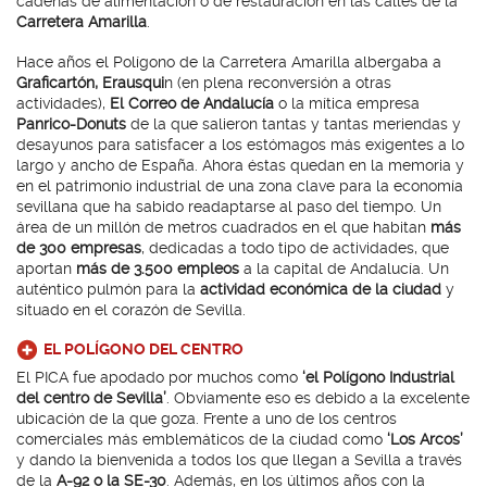
cadenas de alimentación o de restauración en las calles de la
Carretera Amarilla
.
Hace años el Polígono de la Carretera Amarilla albergaba a
Graficartón, Erausqui
n (en plena reconversión a otras
actividades),
El Correo de Andalucía
o la mítica empresa
Panrico-Donuts
de la que salieron tantas y tantas meriendas y
desayunos para satisfacer a los estómagos más exigentes a lo
largo y ancho de España. Ahora éstas quedan en la memoria y
en el patrimonio industrial de una zona clave para la economía
sevillana que ha sabido readaptarse al paso del tiempo. Un
área de un millón de metros cuadrados en el que habitan
más
de 300 empresas
, dedicadas a todo tipo de actividades, que
aportan
más de 3.500 empleos
a la capital de Andalucía. Un
auténtico pulmón para la
actividad económica de la ciudad
y
situado en el corazón de Sevilla.
EL POLÍGONO DEL CENTRO
El PICA fue apodado por muchos como
‘el Polígono Industrial
del centro de Sevilla’
. Obviamente eso es debido a la excelente
ubicación de la que goza. Frente a uno de los centros
comerciales más emblemáticos de la ciudad como
‘Los Arcos’
y dando la bienvenida a todos los que llegan a Sevilla a través
de la
A-92 o la SE-30
. Además, en los últimos años con la