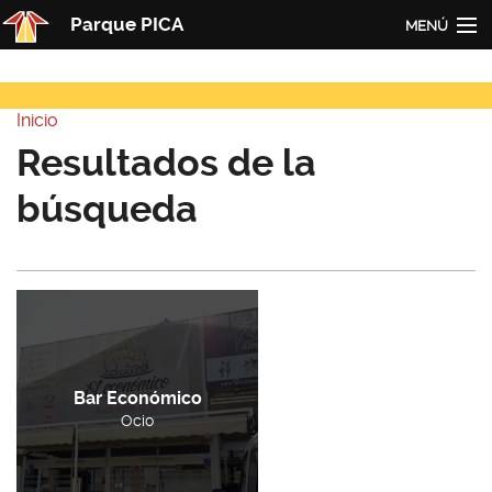
Pasar al contenido principal
Parque PICA
MENÚ
Inicio
Inicio
PICA
Usted está aquí
Resultados de la
Actualidad
búsqueda
Empresas
Contacto
Redes
Bar Económico
Ocio