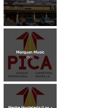
Ocio
Marquan Music
Ocio
Merbe Hosteleria (Los 4