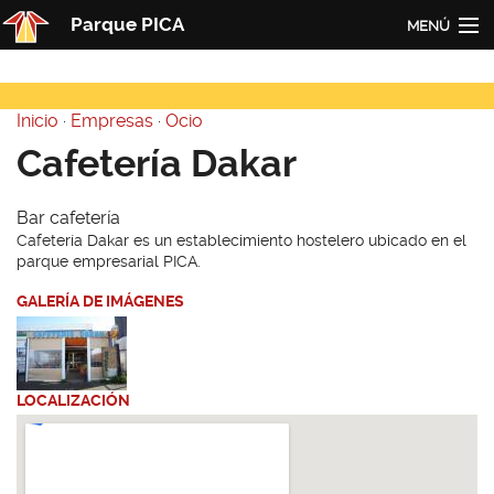
Pasar al contenido principal
Parque PICA
MENÚ
Inicio
Inicio
·
Empresas
·
Ocio
PICA
Usted está aquí
Cafetería Dakar
Actualidad
Bar cafetería
Empresas
Cafetería Dakar es un establecimiento hostelero ubicado en el
parque empresarial PICA.
Contacto
GALERÍA DE IMÁGENES
Redes
LOCALIZACIÓN