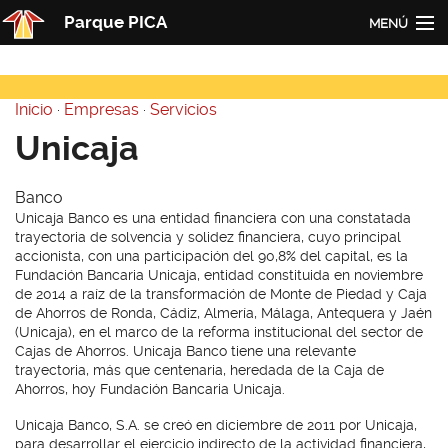
Pasar al contenido principal
Parque PICA
MENÚ
Inicio
Inicio
·
Empresas
·
Servicios
PICA
Usted está aquí
Unicaja
Actualidad
Banco
Empresas
Unicaja Banco es una entidad financiera con una constatada
trayectoria de solvencia y solidez financiera, cuyo principal
Contacto
accionista, con una participación del 90,8% del capital, es la
Fundación Bancaria Unicaja, entidad constituida en noviembre
Redes
de 2014 a raíz de la transformación de Monte de Piedad y Caja
de Ahorros de Ronda, Cádiz, Almería, Málaga, Antequera y Jaén
(Unicaja), en el marco de la reforma institucional del sector de
Cajas de Ahorros. Unicaja Banco tiene una relevante
trayectoria, más que centenaria, heredada de la Caja de
Ahorros, hoy Fundación Bancaria Unicaja.
Unicaja Banco, S.A. se creó en diciembre de 2011 por Unicaja,
para desarrollar el ejercicio indirecto de la actividad financiera,