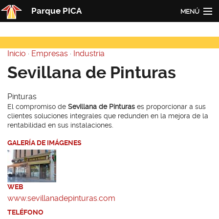
Pasar al contenido principal
Parque PICA
MENÚ
Inicio
Inicio
·
Empresas
·
Industria
PICA
Usted está aquí
Sevillana de Pinturas
Actualidad
Pinturas
Empresas
El compromiso de
Sevillana de Pinturas
es proporcionar a sus
clientes soluciones integrales que redunden en la mejora de la
Contacto
rentabilidad en sus instalaciones.
Redes
GALERÍA DE IMÁGENES
WEB
www.sevillanadepinturas.com
TELÉFONO