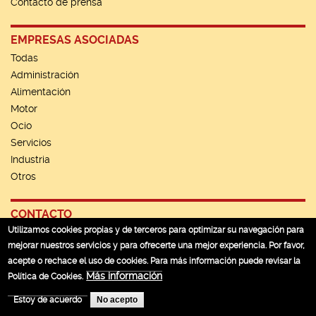
Contacto de prensa
EMPRESAS ASOCIADAS
Todas
Administración
Alimentación
Motor
Ocio
Servicios
Industria
Otros
CONTACTO
Utilizamos cookies propias y de terceros para optimizar su navegación para
Contacto
mejorar nuestros servicios y para ofrecerte una mejor experiencia. Por favor,
Política de privacidad
acepte o rechace el uso de cookies. Para más información puede revisar la
Más información
Política de Cookies.
Estoy de acuerdo
No acepto
© 2026 PICA Parque Empresarial Carretera Amarilla | Todos los derechos