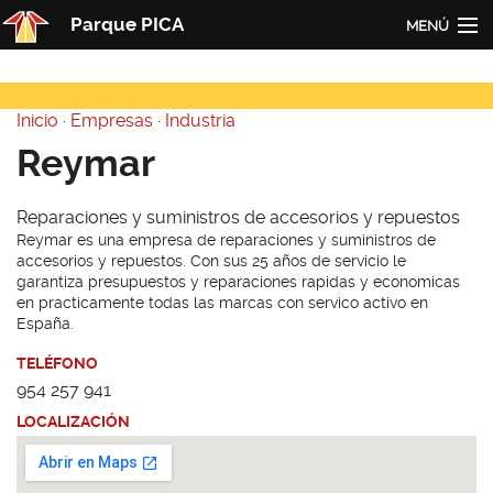
Pasar al contenido principal
Parque PICA
MENÚ
Inicio
Inicio
·
Empresas
·
Industria
PICA
Usted está aquí
Reymar
Actualidad
Reparaciones y suministros de accesorios y repuestos
Empresas
Reymar es una empresa de reparaciones y suministros de
accesorios y repuestos. Con sus 25 años de servicio le
Contacto
garantiza presupuestos y reparaciones rapidas y economicas
en practicamente todas las marcas con servico activo en
Redes
España.
TELÉFONO
954 257 941
LOCALIZACIÓN