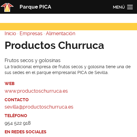
Pasar al contenido principal
Parque PICA
MENÚ
Inicio
Inicio
·
Empresas
·
Alimentación
PICA
Usted está aquí
Productos Churruca
Actualidad
Frutos secos y golosinas
Empresas
La tradicional empresa de frutos secos y golosina tiene una de
sus sedes en el parque empresarial PICA de Sevilla.
Contacto
WEB
Redes
www.productoschurruca.es
CONTACTO
sevilla@productoschurruca.es
TELÉFONO
954 522 918
EN REDES SOCIALES