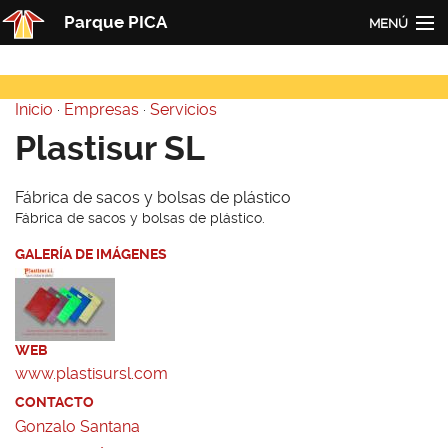
Pasar al contenido principal
Parque PICA
MENÚ
Inicio
Inicio
·
Empresas
·
Servicios
PICA
Usted está aquí
Plastisur SL
Actualidad
Fábrica de sacos y bolsas de plástico
Empresas
Fábrica de sacos y bolsas de plástico.
Contacto
GALERÍA DE IMÁGENES
Redes
WEB
www.plastisursl.com
CONTACTO
Gonzalo Santana