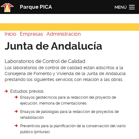
Pasar al contenido principal
Parque PICA
MENÚ
Inicio
Inicio
·
Empresas
·
Administración
PICA
Usted está aquí
Junta de Andalucía
Actualidad
Laboratorios de Control de Calidad
Empresas
Los laboratorios de control de calidad están adscritos a la
Consejería de Fomento y Vivienda de la Junta de Andalucía
Contacto
prestando los siguientes servicios con relación a las obras
Redes
Estudios previos:
Ensayos geotécnicos para la redacción del proyecto de
ejecución, memoria de cimentaciones
Ensayos de patologías para la redacción de proyectos de
rehabilitación
Preventivos para la planificación de la conservación del viario
público (pinturas).