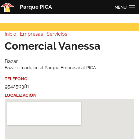
Pasar al contenido principal
Parque PICA
MENÚ
Inicio
Inicio
·
Empresas
·
Servicios
PICA
Usted está aquí
Comercial Vanessa
Actualidad
Bazar
Empresas
Bazar situado en el Parque Empresarial PICA.
Contacto
TELÉFONO
954250381
Redes
LOCALIZACIÓN