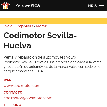
Pasar al contenido principal
Parque PICA
MENÚ
Inicio
Inicio
·
Empresas
·
Motor
PICA
Usted está aquí
Codimotor Sevilla-
Actualidad
Huelva
Empresas
Venta y reparación de automóviles Volvo
Contacto
Codimotor Sevilla-Huelva es una empresa dedicada a la venta
y reparación de automóviles de la marca Volvo con sede en el
Redes
parque empresarial PICA.
WEB
www.codimotor.com
CONTACTO
codimotor@codimotor.com
TELÉFONO