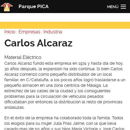
Pasar al contenido principal
Parque PICA
MENÚ
Inicio
Inicio
·
Empresas
·
Industria
PICA
Usted está aquí
Carlos Alcaraz
Actualidad
Material Eléctrico
Empresas
Carlos Alcaraz fundó esta empresa en 1974 y hasta día de hoy,
30 años después, la expansión ha sido continua. Si bien Carlos
Contacto
Alcaraz comenzó como pequeño distribuidor de un local
familiar, en C/Cataluña, a los pocos años logró trasladarse a un
Redes
pequeño almacén en una zona céntrica de Málaga. La
estrechez de las calles de la ciudad y los consiguientes
problemas para la circulación de vehículos pesados
dificultaban por entonces la distribución al resto de provincias
andaluzas.
En el éxito de la empresa ha colaborado toda la familia. Todos
los elogios para su mujer Julia Frías Jaime, con la que lleva
casado mas de 50 años y sus hijos María Victoria y José Carlos