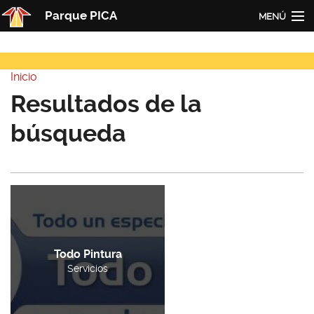
Pasar al contenido principal
Parque PICA
MENÚ
Inicio
Inicio
PICA
Usted está aquí
Resultados de la
Actualidad
búsqueda
Empresas
Contacto
Redes
Todo Pintura
Servicios