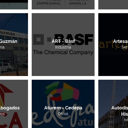
 Guzmán
ART - Basf
Artesa
ria
Industria
Ser
 Abogados
Aturem - Cedepa
Autodis
ios
Otros
His
M