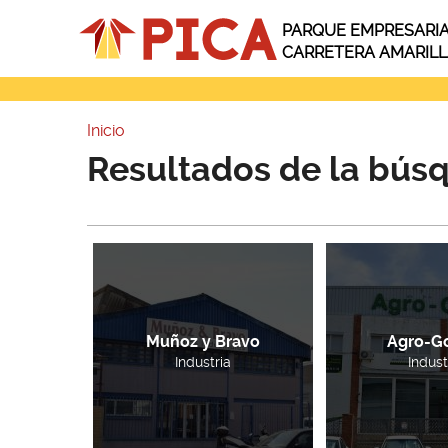
Pasar al contenido principal
PARQUE EMPRESARI
CARRETERA AMARIL
Inicio
Usted está aquí
Resultados de la bús
Páginas
Muñoz y Bravo
Agro-G
Industria
Indust