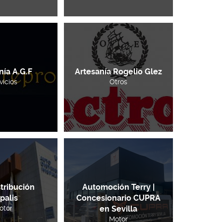
nía A.G.F
Artesanía Rogelio Glez
vicios
Otros
tribución
Automoción Terry |
palis
Concesionario CUPRA
otor
en Sevilla
Motor