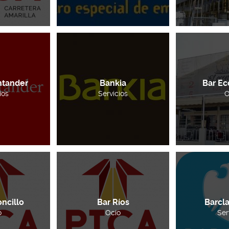
ntander
Bankia
Bar E
ios
Servicios
O
ncillo
Bar Ríos
Barcl
o
Ocio
Ser