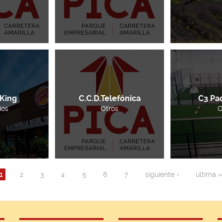
 King
C.C.D.Telefónica
C3 Pa
ios
Otros
O
1
2
3
4
5
6
7
siguiente ›
última 