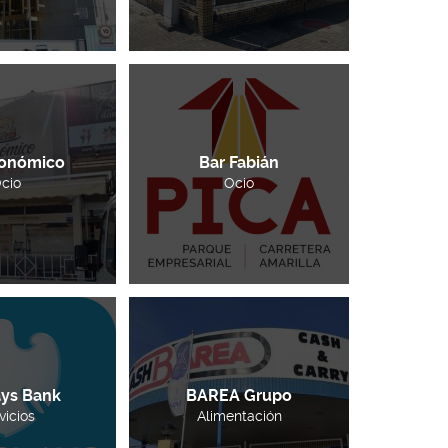
conómico
Bar Fabián
cio
Ocio
ays Bank
BAREA Grupo
vicios
Alimentación