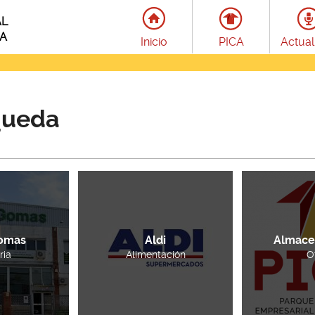
AL
LA
Inicio
PICA
Actual
queda
omas
Aldi
Almace
ria
Alimentación
O