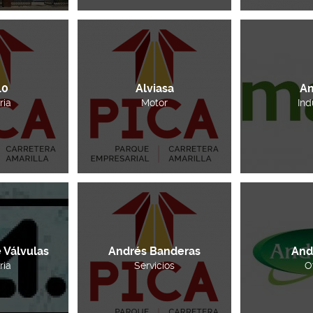
10
Alviasa
A
ria
Motor
Ind
 Válvulas
Andrés Banderas
And
ria
Servicios
O