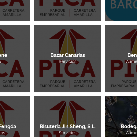
one
Bazar Canarias
Ben
o
Servicios
Alime
 Fengda
Bisutería Jin Sheng, S.L.
Bodeg
ios
Servicios
Alime