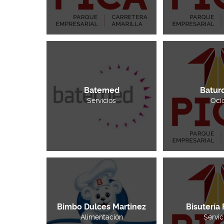
Batemed
Batur
Servicios
Oci
Bimbo Dulces Martinez
Bisutería
Alimentación
Servic