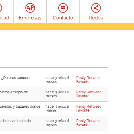
idad
Empresas
Contacto
Redes
. ¿Quieres conocer
hace
3 años 8
Reply
Retweet
meses
Favorite
estros amigos de…
hace
3 años 8
Reply
Retweet
meses
Favorite
tiendas y bazares donde
hace
3 años 8
Reply
Retweet
meses
Favorite
s de servicio donde
hace
3 años 8
Reply
Retweet
meses
Favorite