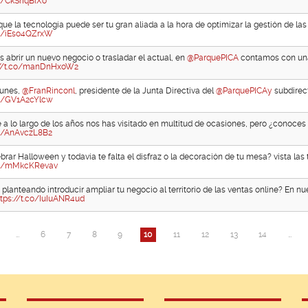
co/CkSrIqBiXo
ue la tecnología puede ser tu gran aliada a la hora de optimizar la gestión de las
co/iEso4QZrxW
s abrir un nuevo negocio o trasladar el actual, en
@ParquePICA
contamos con una
://t.co/manDnHxoW2
lunes,
@FranRinconl
, presidente de la Junta Directiva del
@ParquePICAy
subdirecto
co/GV1A2cYlcw
a lo largo de los años nos has visitado en multitud de ocasiones, pero ¿conoces l
co/AnAvczL8B2
brar Halloween y todavía te falta el disfraz o la decoración de tu mesa? vista las
.co/mMkcKRevav
planteando introducir ampliar tu negocio al territorio de las ventas online? En nu
ttps://t.co/IuIuANR4ud
…
6
7
8
9
10
11
12
13
14
…