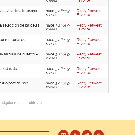
meses
Favorite
 actividades de tesorer…
hace
3 años 9
Reply
Retweet
meses
Favorite
 selección de parcelas
hace
3 años 9
Reply
Retweet
meses
Favorite
r territorial de…
hace
3 años 9
Reply
Retweet
meses
Favorite
a historia de nuestro P…
hace
3 años 9
Reply
Retweet
meses
Favorite
 tiendas de…
hace
3 años 9
Reply
Retweet
meses
Favorite
estro post de hoy
hace
3 años 9
Reply
Retweet
meses
Favorite
siguiente ›
última »