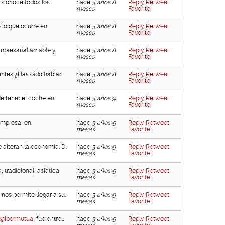
, conoce todos los
hace
3 años 8
Reply
Retweet
meses
Favorite
lo que ocurre en
hace
3 años 8
Reply
Retweet
meses
Favorite
empresarial amable y
hace
3 años 8
Reply
Retweet
meses
Favorite
ntes ¿Has oído hablar
hace
3 años 8
Reply
Retweet
meses
Favorite
e tener el coche en
hace
3 años 9
Reply
Retweet
meses
Favorite
empresa, en
hace
3 años 9
Reply
Retweet
meses
Favorite
e alteran la economía. D…
hace
3 años 9
Reply
Retweet
meses
Favorite
tradicional, asiática,
hace
3 años 9
Reply
Retweet
meses
Favorite
 nos permite llegar a su…
hace
3 años 9
Reply
Retweet
meses
Favorite
@Ibermutua
, fue entre…
hace
3 años 9
Reply
Retweet