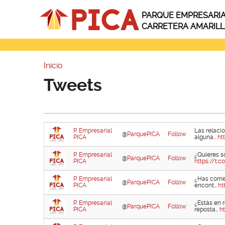
Pasar al contenido principal
PARQUE EMPRESARI
CARRETERA AMARIL
Inicio
Usted está aquí
Tweets
P. Empresarial
Las relaci
@
ParquePICA
Follow
PICA
alguna…
ht
P. Empresarial
¿Quieres s
@
ParquePICA
Follow
PICA
https://t.
P. Empresarial
¿Has comen
@
ParquePICA
Follow
PICA
encont…
ht
P. Empresarial
¿Estás en 
@
ParquePICA
Follow
PICA
reposta…
h