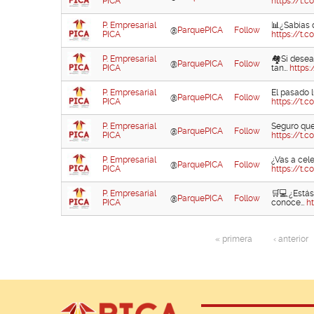
PICA
https://t.
P. Empresarial
📊¿Sabías q
@
ParquePICA
Follow
PICA
https://t.
P. Empresarial
🏘️Si desea
@
ParquePICA
Follow
PICA
tan…
https
P. Empresarial
El pasado 
@
ParquePICA
Follow
PICA
https://t.
P. Empresarial
Seguro que 
@
ParquePICA
Follow
PICA
https://t.
P. Empresarial
¿Vas a cele
@
ParquePICA
Follow
PICA
https://t
P. Empresarial
🛒💻¿Estás 
@
ParquePICA
Follow
PICA
conoce…
h
« primera
‹ anterior
Páginas