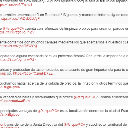
l concepto de slow delivery? Algunos apuestan porque será el futuro del reparto
tps://t.co/228fEpziuJ
e también tenemos perfil en Facebook? ¡Síguenos y mantente informad@ de todo 
https://t.co/7ADvbGoVyF
ue
@ParquePICA
cuenta con refuerzos de limpieza propios para crear un parque 
tps://t.co/z7c4qFni9V
nte contamos con muchos canales mediante los que acercarnos a nuestros clie
https://t.co/7ktiT6WCvj
reparando alguna escapada para las próximas fiestas? Recuerda la importancia d
ttps://t.co/29mz7vPdik
guridad y protección de tus empleados es un asunto de gran importancia para tu 
roup
po…
https://t.co/fQ2uaFD5EE
cuchamos hablar acerca de la subida de precios, la inflación y otros términos qu
co/41u9Ii4pdW
a variedad de bares y restaurantes que ofrece
@ParquePICA
? Comida americana, 
://t.co/2oud44rBtm
 principales ventajas de
@ParquePICA
es su localización dentro de la ciudad. Esto
co/siiXBlgU00
onl
, presidente de la Junta Directiva del
@ParquePICA
y subdirector territorial de