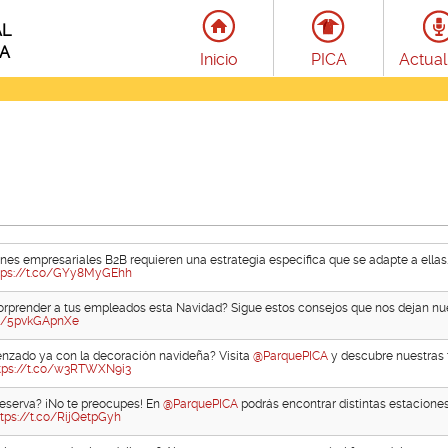
AL
LA
Inicio
PICA
Actual
ones empresariales B2B requieren una estrategia específica que se adapte a ellas
tps://t.co/GYy8MyGEhh
orprender a tus empleados esta Navidad? Sigue estos consejos que nos dejan nu
co/5pvkGApnXe
zado ya con la decoración navideña? Visita
@ParquePICA
y descubre nuestras 
tps://t.co/w3RTWXN9i3
reserva? ¡No te preocupes! En
@ParquePICA
podrás encontrar distintas estacione
ttps://t.co/RijQetpGyh