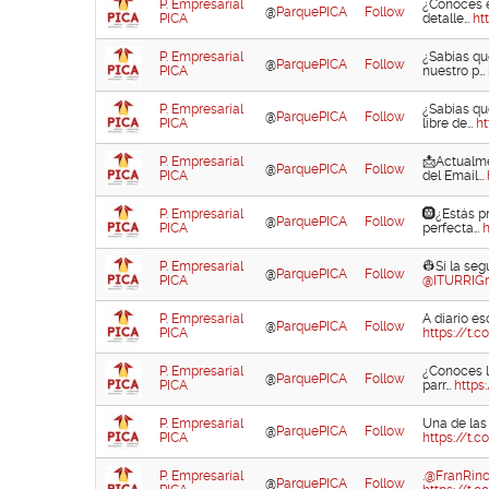
P. Empresarial
¿Conoces e
@
ParquePICA
Follow
PICA
detalle…
ht
P. Empresarial
¿Sabías qu
@
ParquePICA
Follow
PICA
nuestro p…
P. Empresarial
¿Sabías q
@
ParquePICA
Follow
PICA
libre de…
ht
P. Empresarial
📩Actualme
@
ParquePICA
Follow
PICA
del Email…
P. Empresarial
🛞¿Estás p
@
ParquePICA
Follow
PICA
perfecta…
h
P. Empresarial
👷Si la se
@
ParquePICA
Follow
PICA
@ITURRIG
P. Empresarial
A diario es
@
ParquePICA
Follow
PICA
https://t.
P. Empresarial
¿Conoces l
@
ParquePICA
Follow
PICA
parr…
https
P. Empresarial
Una de las
@
ParquePICA
Follow
PICA
https://t.
P. Empresarial
.
@FranRinc
@
ParquePICA
Follow