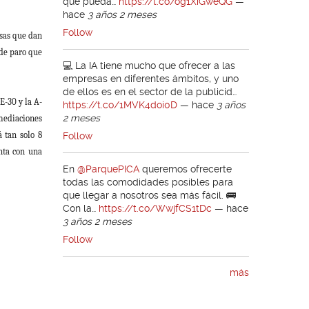
que pueda…
https://t.co/og1XiGweQG
—
hace
3 años 2 meses
Follow
esas que dan
 de paro que
💻 La IA tiene mucho que ofrecer a las
empresas en diferentes ámbitos, y uno
de ellos es en el sector de la publicid…
E-30 y la A-
https://t.co/1MVK4doi0D
—
hace
3 años
2 meses
nmediaciones
á tan solo 8
Follow
nta con una
En
@ParquePICA
queremos ofrecerte
todas las comodidades posibles para
que llegar a nosotros sea más fácil. 🚌
Con la…
https://t.co/WwjfCS1tDc
—
hace
3 años 2 meses
Follow
más