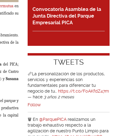
ermutua
en
Convocatoria Asamblea de la
atificado su
Junta Directiva del Parque
Empresarial PICA
mbramiento.
ectiva de la
TWEETS
ia
del PICA;
z de Castro
📏La personalización de los productos,
i) y
Susana
servicios y experiencias son
fundamentales para diferenciar tu
negocio de tu…
https://t.co/F0AKfdZ47m
—
hace
3 años 2 meses
del parque y
Follow
y productiva
 la capital
🗑️ En
@ParquePICA
realizamos un
trabajo exhaustivo respecto a la
agilización de nuestro Punto Limpio para