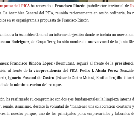
mpresarial PICA
ha renovado a
Francisco Rincón
(subdirector territorial de
Ib
os. La Asamblea General del PICA, reunida recientemente en sesión ordinaria, ha r
bios en su organigrama a propuesta de Francisco Rincón.
esentado a la Asamblea General un informe de gestión donde se incluía un nuevo no
usana Rodríguez
, de Grupo Terry, ha sido nombrada
nueva vocal
de la Junta Dir
manera:
Francisco Rincón López
(Ibermutua), seguirá al frente de la
presidenc
bién al frente de la
vicepresidencia
del PICA;
Pedro J. Alcalá Pérez
(Gonzále
rri),
Ignacio Pascual de Castro
(Eduardo Castro Motos),
Emilia Trujillo
(Iturr
ado de la
administración del parque
.
incón, ha reafirmado su compromiso con dos ejes fundamentales: la limpieza interna 
s”, señaló. Asimismo, destacó la voluntad de “mantener una colaboración constante 
sita nuestro parque, uno de los principales polos empresariales y laborales de