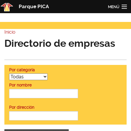
Pasar al contenido principal
Parque PICA
MENÚ
Inicio
Inicio
PICA
Usted está aquí
Directorio de empresas
Actualidad
Empresas
Por categoría
Contacto
Redes
Por nombre
Por dirección